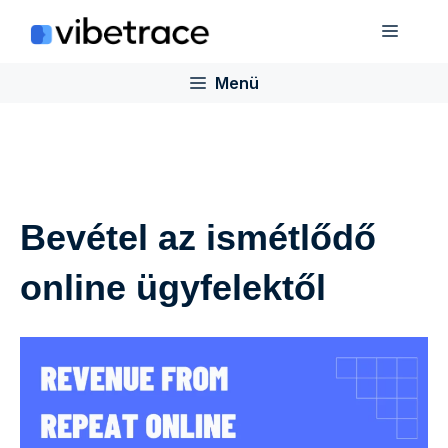
Ugrás
Menü
a
tartalomra
Menü
Bevétel az ismétlődő
online ügyfelektől