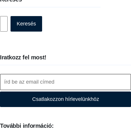
Keresés
Keresés
Iratkozz fel most!
Csatlakozzon hírlevelünkhöz
További információ: