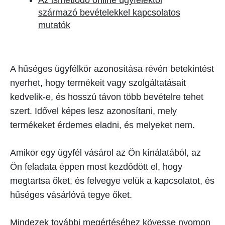
Az ismétlődő online ügyfelektől
származó bevételekkel kapcsolatos
mutatók
A hűséges ügyfélkör azonosítása révén betekintést
nyerhet, hogy termékeit vagy szolgáltatásait
kedvelik-e, és hosszú távon több bevételre tehet
szert. Idővel képes lesz azonosítani, mely
termékeket érdemes eladni, és melyeket nem.
Amikor egy ügyfél vásárol az Ön kínálatából, az
Ön feladata éppen most kezdődött el, hogy
megtartsa őket, és felvegye velük a kapcsolatot, és
hűséges vásárlóvá tegye őket.
Mindezek további megértéséhez kövesse nyomon