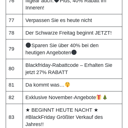
76
fitgear auch.
Plus, 40% Rabatt im
Inneren!
77
Verpassen Sie es heute nicht
78
Der Schwarze Freitag beginnt JETZT!
Sparen Sie über 40% bei den
79
heutigen Angeboten
Blackfriday-Rabattcode – Erhalten Sie
80
jetzt 27% RABATT
81
Da kommt was…
82
Exklusive November-Angebote
★ BEGINNT HEUTE NACHT ★
83
#BlackFriday Größter Verkauf des
Jahres!!