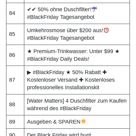
✔✔ 50% ohne Duschfilter!
84
#BlackFriday Tagesangebot
Umkehrosmose über $200 aus!
85
#BlackFriday Tagesangebot
★ Premium-Trinkwasser: Unter $99 ★
86
#BlackFriday Daily Deals!
▶ #BlackFriday ★ 50% Rabatt ✚
87
Kostenloser Versand ✚ Kostenloses
professionelles Installationskit
[Water Matters] 4 Duschfilter zum Kaufen
88
während des #BlackFriday
89
Ausgeben & SPAREN
90
Der Black Friday wird bunt