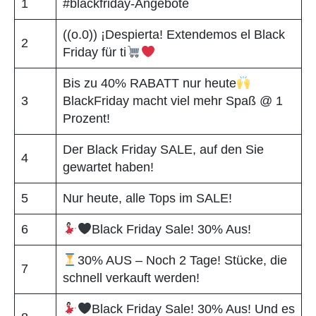
1
#blackfriday-Angebote
((o.0)) ¡Despierta! Extendemos el Black
2
Friday für ti
Bis zu 40% RABATT nur heute
3
BlackFriday macht viel mehr Spaß @ 1
Prozent!
Der Black Friday SALE, auf den Sie
4
gewartet haben!
5
Nur heute, alle Tops im SALE!
6
Black Friday Sale! 30% Aus!
30% AUS – Noch 2 Tage! Stücke, die
7
schnell verkauft werden!
Black Friday Sale! 30% Aus! Und es