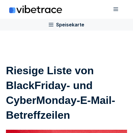
Zum
Speis
Inhalt
springen
Speisekarte
Riesige Liste von
BlackFriday- und
CyberMonday-E-Mail-
Betreffzeilen