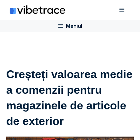
Sari
Meniu
la
conținut
Meniul
Creșteți valoarea medie
a comenzii pentru
magazinele de articole
de exterior