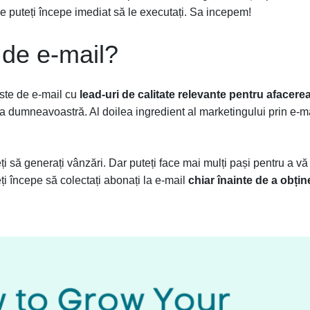
 le puteți începe imediat să le executați. Sa incepem!
a de e-mail?
ste de e-mail cu
lead-uri de calitate relevante pentru afacere
a dumneavoastră. Al doilea ingredient al marketingului prin e-m
i să generați vânzări. Dar puteți face mai mulți pași pentru a vă
eți începe să colectați abonați la e-mail
chiar înainte de a obțin