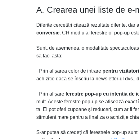
A. Crearea unei liste de e-m
Diferite cercetări citează rezultate diferite, da
conversie
. CR mediu al ferestrelor pop-up es
Sunt, de asemenea, o modalitate spectaculoasă d
sa faci asta:
· Prin afișarea celor de intrare
pentru vizitator
achiziție dacă se înscriu la newsletter-ul dvs.,
· Prin afișare
ferestre pop-up cu intentia de i
mult. Aceste ferestre pop-up se afișează exact 
ta. Ei pot oferi cupoane și reduceri, cum ar fi fe
stimulent mare pentru a finaliza o achiziție chi
S-ar putea să credeți că ferestrele pop-up sunt