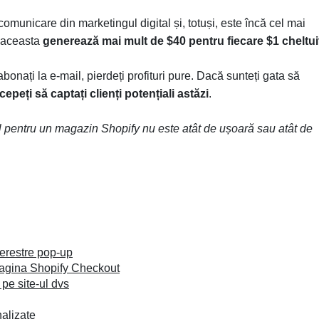
omunicare din marketingul digital și, totuși, este încă cel mai
aceasta
generează mai mult de $40 pentru fiecare $1 cheltui
bonați la e-mail, pierdeți profituri pure. Dacă sunteți gata să
cepeți să captați clienți potențiali astăzi
.
l pentru un magazin Shopify nu este atât de ușoară sau atât de
ferestre pop-up
 pagina Shopify Checkout
 pe site-ul dvs
nalizate