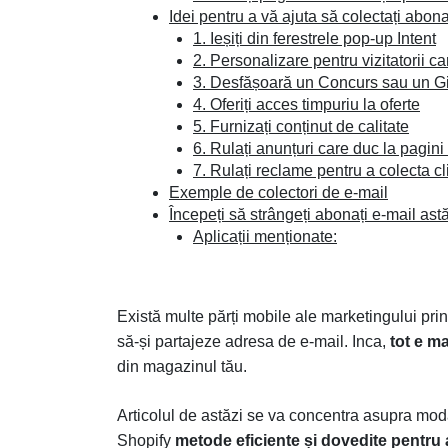
Idei pentru a vă ajuta să colectați abon
1. Ieșiți din ferestrele pop-up Intent
2. Personalizare pentru vizitatorii ca
3. Desfășoară un Concurs sau un 
4. Oferiți acces timpuriu la oferte
5. Furnizați conținut de calitate
6. Rulați anunțuri care duc la pagini
7. Rulați reclame pentru a colecta cli
Exemple de colectori de e-mail
Începeți să strângeți abonați e-mail astă
Aplicații menționate:
Există multe părți mobile ale marketingului prin
să-și partajeze adresa de e-mail. Inca,
tot e m
din magazinul tău.
Articolul de astăzi se va concentra asupra moda
Shopify
metode eficiente și dovedite pentru 