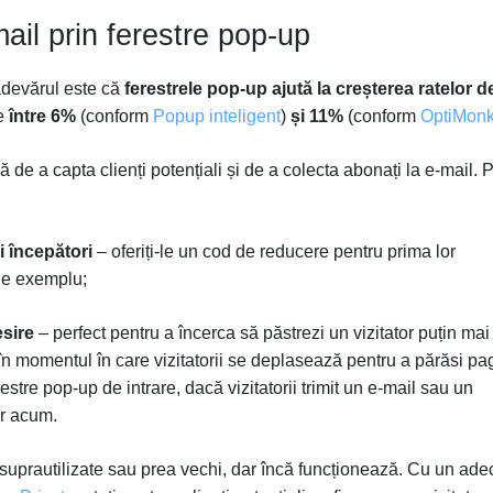
ail prin ferestre pop-up
r adevărul este că
ferestrele pop-up ajută la creșterea ratelor d
te
între 6%
(conform
Popup inteligent
)
și 11%
(conform
OptiMon
e a capta clienți potențiali și de a colecta abonați la e-mail. P
ii începători
– oferiți-le un cod de reducere pentru prima lor
 de exemplu;
esire
– perfect pentru a încerca să păstrezi un vizitator puțin mai
în momentul în care vizitatorii se deplasează pentru a părăsi pa
restre pop-up de intrare, dacă vizitatorii trimit un e-mail sau un
ar acum.
 suprautilizate sau prea vechi, dar încă funcționează. Cu un ade