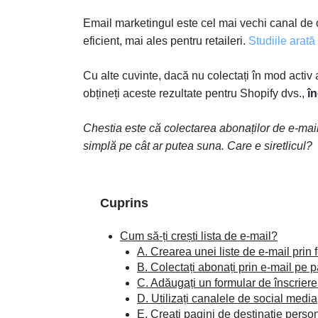
Email marketingul este cel mai vechi canal de c
eficient, mai ales pentru retaileri.
Studiile arată
Cu alte cuvinte, dacă nu colectați în mod activ a
obțineți aceste rezultate pentru Shopify dvs.,
în
Chestia este că colectarea abonaților de e-mai
simplă pe cât ar putea suna. Care e siretlicul?
Cuprins
Cum să-ți crești lista de e-mail?
A. Crearea unei liste de e-mail prin 
B. Colectați abonați prin e-mail pe
C. Adăugați un formular de înscriere
D. Utilizați canalele de social media
E. Creați pagini de destinație perso