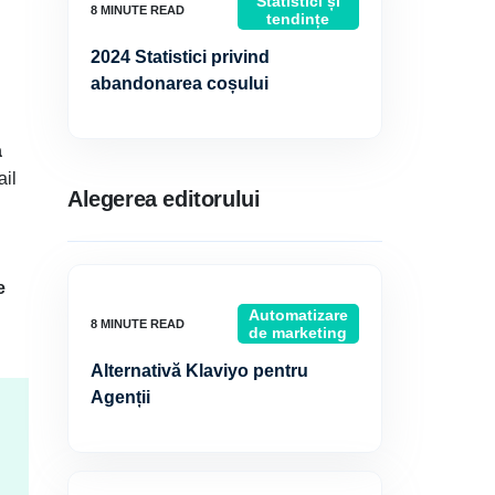
Statistici și
tendințe
2024 Statistici privind
abandonarea coșului
a
ail
Alegerea editorului
e
Automatizare
de marketing
Alternativă Klaviyo pentru
Agenții