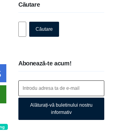
Căutare
Caută
Căutare
Abonează-te acum!
Alăturați-vă buletinului nostru
informativ
ing