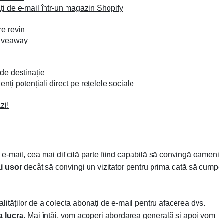
ați de e-mail într-un magazin Shopify
re revin
Giveaway
 de destinație
enți potențiali direct pe rețelele sociale
zi!
 e-mail, cea mai dificilă parte fiind capabilă să convingă oameni
ai usor
decât să convingi un vizitator pentru prima dată să cump
lităților de a colecta abonați de e-mail pentru afacerea dvs.
a lucra
. Mai întâi, vom acoperi abordarea generală și apoi vom