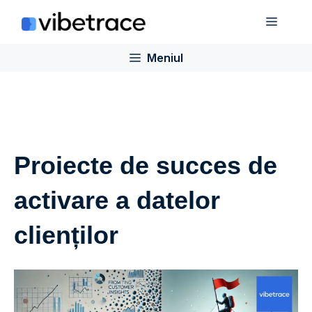
Sari
Meniu
la
conținut
Meniul
Proiecte de succes de
activare a datelor
clienților