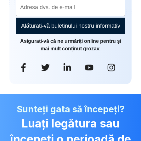
Alăturați-vă buletinului nostru informativ
Asigurați-vă că ne urmăriți online pentru și
mai mult conținut grozav.
Sunteți gata să începeți?
Luați legătura sau
începeți o perioadă de