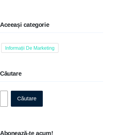
Aceeași categorie
Informații De Marketing
Căutare
Caută
Căutare
Abonează-te acum!