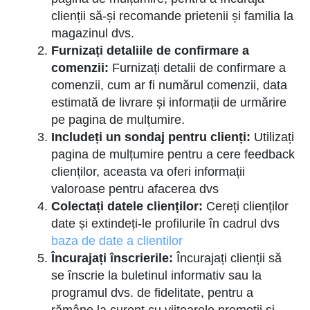
clienții să-și recomande prietenii și familia la
magazinul dvs.
Furnizați detaliile de confirmare a
comenzii:
Furnizați detalii de confirmare a
comenzii, cum ar fi numărul comenzii, data
estimată de livrare și informații de urmărire
pe pagina de mulțumire.
Includeți un sondaj pentru clienți:
Utilizați
pagina de mulțumire pentru a cere feedback
clienților, aceasta va oferi informații
valoroase pentru afacerea dvs
Colectați datele clienților:
Cereți clienților
date și extindeți-le profilurile în cadrul dvs
baza de date a clientilor
Încurajați înscrierile:
Încurajați clienții să
se înscrie la buletinul informativ sau la
programul dvs. de fidelitate, pentru a
rămâne la curent cu viitoarele promoții și