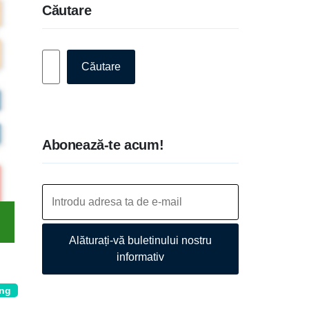
Căutare
Caută
Căutare
Abonează-te acum!
Alăturați-vă buletinului nostru
informativ
ing