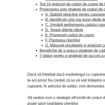
Top 10 reduceri de coduri de cupon de l
Proiectarea unei strategii de coduri de
A. Stabiliți obiective pentru cupoane
B. Identificați cele mai bune oferte 
C. Urmăriți performanța codului cup
D. Testați diferite oferte
E. Promovați coduri de cupon
F. Păstrarea clienților
G. Măsurați rezultatele și analizați 
Beneficiile de a avea o strategie de co
7 sfaturi pentru o strategie de succes a
Dacă vă întrebați dacă marketingul cu cupoan
te-am prins! Nu credeți că nu vă veți îndeplini o
cupoane. În articolul de astăzi, vom demonstr
Să vedem cum o strategie eficientă de coduri d
poate spori loialitatea clienților.