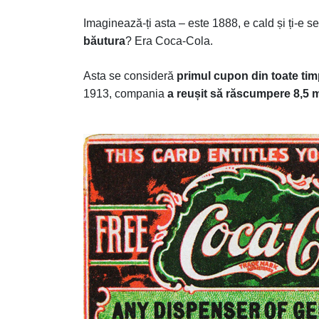
Imaginează-ți asta – este 1888, e cald și ți-e s
băutura
? Era Coca-Cola.
Asta se consideră
primul cupon din toate tim
1913, compania
a reușit să răscumpere 8,5 m