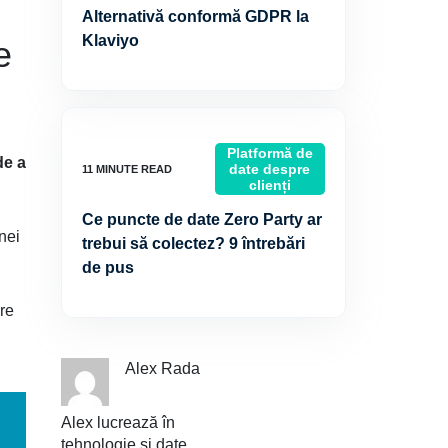
Alternativă conformă GDPR la
Klaviyo
e
Platformă de
de a
date despre
clienți
Ce puncte de date Zero Party ar
nei
trebui să colectez? 9 întrebări
de pus
are
Alex Rada
Alex lucrează în
tehnologie și date