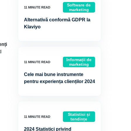
Software de
marketing
Alternativă conformă GDPR la
Klaviyo
enți
d
Informații de
marketing
Cele mai bune instrumente
pentru experiența clienților 2024
Statistici și
tendințe
2024 Statistici privind