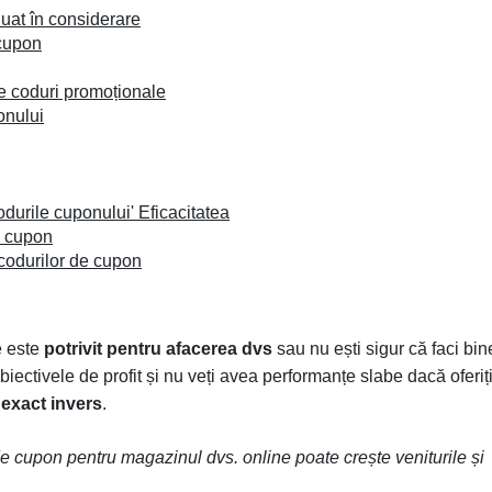
uat în considerare
 cupon
de coduri promoționale
onului
codurile cuponului' Eficacitatea
d cupon
 codurilor de cupon
e este
potrivit pentru afacerea dvs
sau nu ești sigur că faci bin
biectivele de profit și nu veți avea performanțe slabe dacă oferiț
a
exact invers
.
e cupon pentru magazinul dvs. online poate crește veniturile și