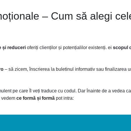
moționale – Cum să alegi cel
 și reduceri
oferiți clienților și potențialilor existenți. ei
scopul 
ro
– să zicem, înscrierea la buletinul informativ sau finalizarea u
imulent pe care îl veți traduce cu codul. Dar înainte de a vedea c
să vedem
ce formă și formă
pot intra: