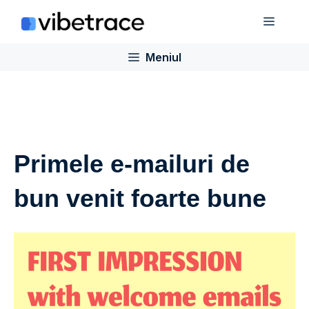
Sari
Meniu
la
conținut
Meniul
Primele e-mailuri de
bun venit foarte bune