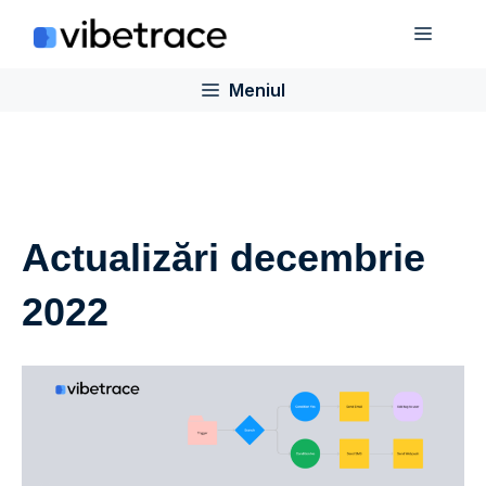
Sari
Meniu
la
conținut
Meniul
Actualizări decembrie
2022