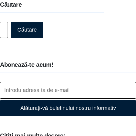
Căutare
Caută
Căutare
Abonează-te acum!
Alăturați-vă buletinului nostru informativ
Citiți mai multe despre: