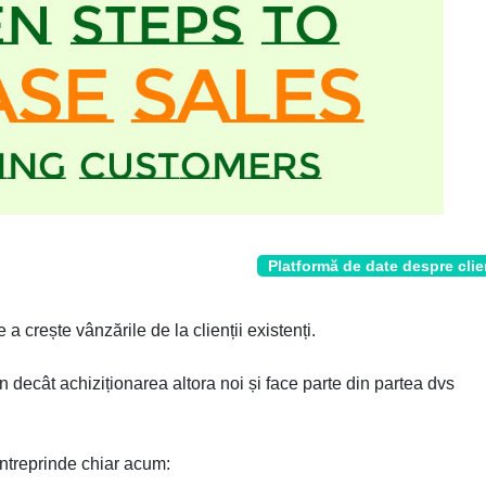
Platformă de date despre clie
a crește vânzările de la clienții existenți.
tin decât achiziționarea altora noi și face parte din partea dvs
 întreprinde chiar acum: