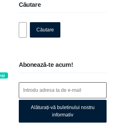
Căutare
Caută
Căutare
Abonează-te acum!
nți
Alăturați-vă buletinului nostru
informativ