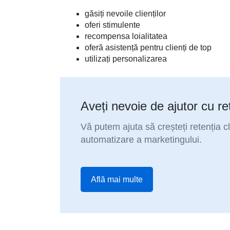
găsiți nevoile clienților
oferi stimulente
recompensa loialitatea
oferă asistență pentru clienți de top
utilizați personalizarea
Aveți nevoie de ajutor cu reț
Vă putem ajuta să creșteți retenția cli
automatizare a marketingului.
Află mai multe