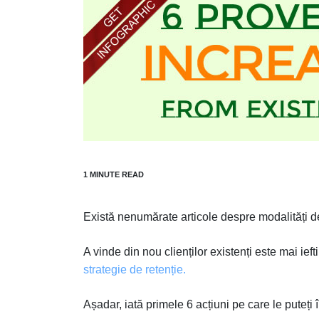
Există nenumărate articole despre modalități de 
A vinde din nou clienților existenți este mai ief
strategie de retenție.
Așadar, iată primele 6 acțiuni pe care le puteți