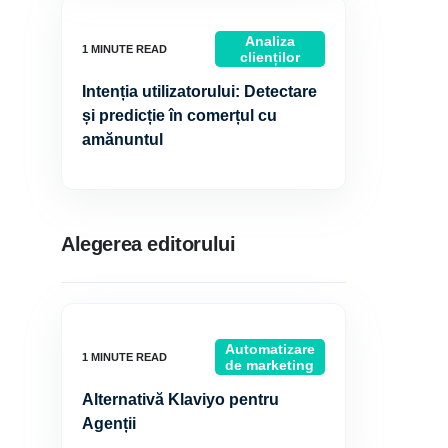
Analiza
clienților
Intenția utilizatorului: Detectare
și predicție în comerțul cu
amănuntul
Alegerea editorului
Automatizare
de marketing
Alternativă Klaviyo pentru
Agenții