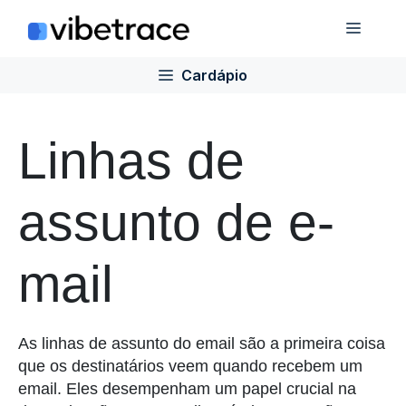
Ir
Cardá
para
o
Cardápio
conteúdo
Linhas de
assunto de e-
mail
As linhas de assunto do email são a primeira coisa
que os destinatários veem quando recebem um
email. Eles desempenham um papel crucial na