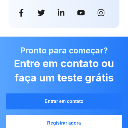
Pronto para começar?
Entre em contato ou
faça um teste grátis
Entrar em contato
Registrar agora