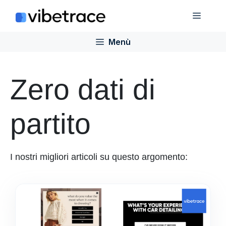
Salta
Menù
al
contenuto
Menù
Zero dati di
partito
I nostri migliori articoli su questo argomento: