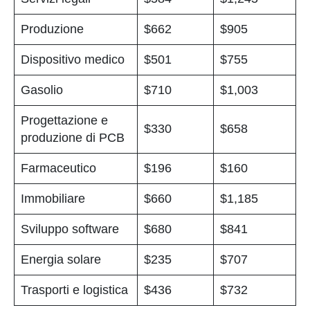
Produzione
$662
$905
Dispositivo medico
$501
$755
Gasolio
$710
$1,003
Progettazione e
$330
$658
produzione di PCB
Farmaceutico
$196
$160
Immobiliare
$660
$1,185
Sviluppo software
$680
$841
Energia solare
$235
$707
Trasporti e logistica
$436
$732