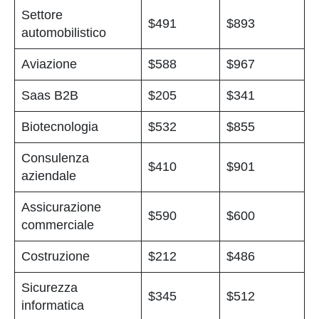
Settore
$491
$893
automobilistico
Aviazione
$588
$967
Saas B2B
$205
$341
Biotecnologia
$532
$855
Consulenza
$410
$901
aziendale
Assicurazione
$590
$600
commerciale
Costruzione
$212
$486
Sicurezza
$345
$512
informatica