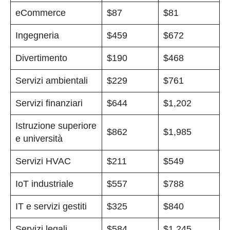
eCommerce
$87
$81
Ingegneria
$459
$672
Divertimento
$190
$468
Servizi ambientali
$229
$761
Servizi finanziari
$644
$1,202
Istruzione superiore
$862
$1,985
e università
Servizi HVAC
$211
$549
IoT industriale
$557
$788
IT e servizi gestiti
$325
$840
Servizi legali
$584
$1,245