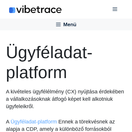
Ugrás
Menü
a
tartalomra
Menü
Ügyféladat-
platform
A kivételes ügyfélélmény (CX) nyújtása érdekében
a vállalkozásoknak átfogó képet kell alkotniuk
ügyfeleikről.
A
Ügyféladat-platform
Ennek a törekvésnek az
alapja a CDP, amely a különböző forrásokból