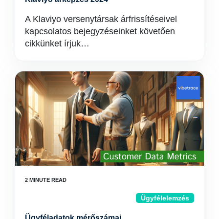
A Klaviyo versenytársak árfrissítéseivel
kapcsolatos bejegyzéseinket követően
cikkünket írjuk…
Ügyfélelemzés
Ügyféladatok mérőszámai