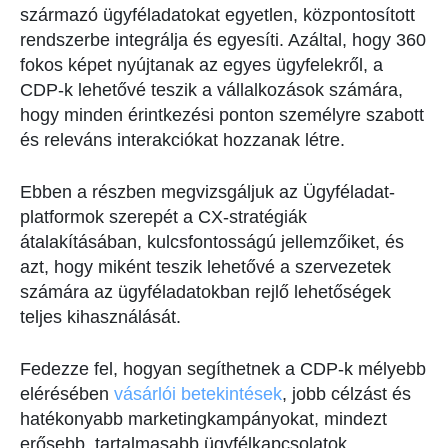
származó ügyféladatokat egyetlen, központosított
rendszerbe integrálja és egyesíti. Azáltal, hogy 360
fokos képet nyújtanak az egyes ügyfelekről, a
CDP-k lehetővé teszik a vállalkozások számára,
hogy minden érintkezési ponton személyre szabott
és releváns interakciókat hozzanak létre.
Ebben a részben megvizsgáljuk az Ügyféladat-
platformok szerepét a CX-stratégiák
átalakításában, kulcsfontosságú jellemzőiket, és
azt, hogy miként teszik lehetővé a szervezetek
számára az ügyféladatokban rejlő lehetőségek
teljes kihasználását.
Fedezze fel, hogyan segíthetnek a CDP-k mélyebb
elérésében
vásárlói betekintések
, jobb célzást és
hatékonyabb marketingkampányokat, mindezt
erősebb, tartalmasabb ügyfélkapcsolatok