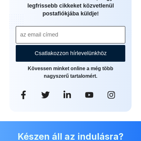
legfrissebb cikkeket közvetlenül
postafiókjába küldje!
Csatlakozzon hírlevelünkhöz
Kövessen minket online a még több
nagyszerű tartalomért.
Készen áll az indulásra?