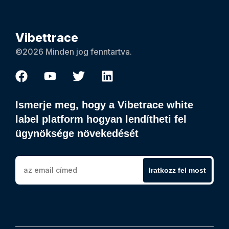
Vibettrace
©2026 Minden jog fenntartva.
Ismerje meg, hogy a Vibetrace white
label platform hogyan lendítheti fel
ügynöksége növekedését
Iratkozz fel most