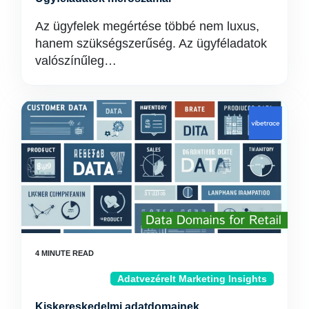
Az ügyfelek megértése többé nem luxus,
hanem szükségszerűség. Az ügyféladatok
valószínűleg…
Adatvezérelt Marketing Insights
Kiskereskedelmi adatdomainek