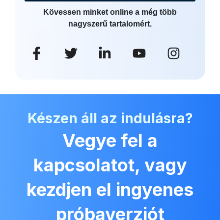
Kövessen minket online a még több
nagyszerű tartalomért.
Készen áll az indulásra?
Vegye fel a
kapcsolatot, vagy
kezdjen el ingyenes
próbaverziót