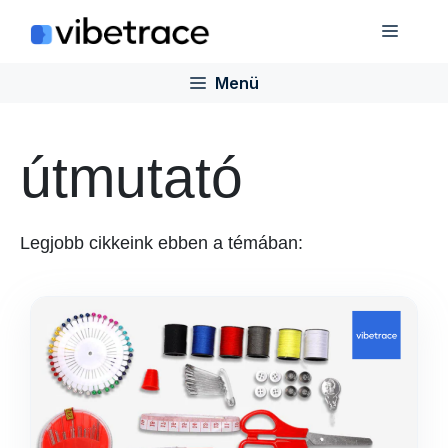
Ugrás
Menü
a
tartalomra
Menü
útmutató
Legjobb cikkeink ebben a témában: