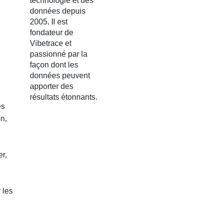
technologie et des
données depuis
2005. Il est
fondateur de
Vibetrace et
passionné par la
façon dont les
données peuvent
apporter des
résultats étonnants.
és
n,
r,
 les