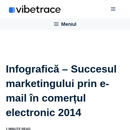
Sari
Meniu
la
conținut
Meniul
Infografică – Succesul
marketingului prin e-
mail în comerțul
electronic 2014