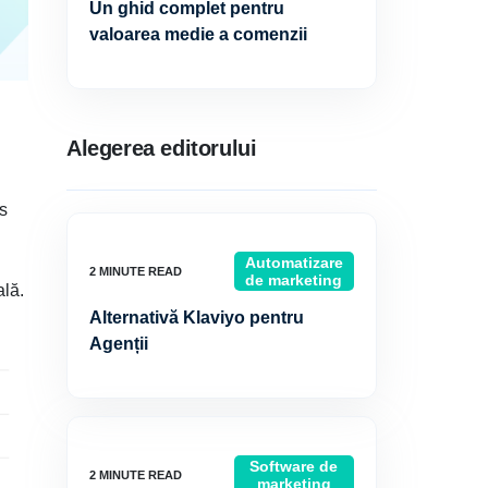
Un ghid complet pentru
valoarea medie a comenzii
Alegerea editorului
cs
Automatizare
de marketing
ală.
Alternativă Klaviyo pentru
Agenții
Software de
marketing