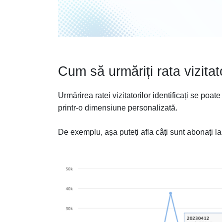
Cum să urmăriți rata vizitato
Urmărirea ratei vizitatorilor identificați se po
printr-o dimensiune personalizată.
De exemplu, așa puteți afla câți sunt abonați la