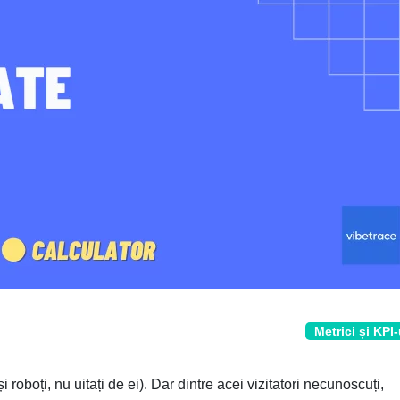
Metrici și KPI-
i roboți, nu uitați de ei). Dar dintre acei vizitatori necunoscuți,