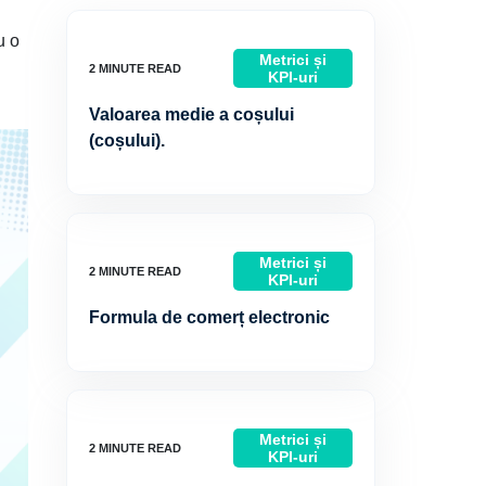
u o
Metrici și
KPI-uri
Valoarea medie a coșului
(coșului).
Metrici și
KPI-uri
Formula de comerț electronic
Metrici și
KPI-uri