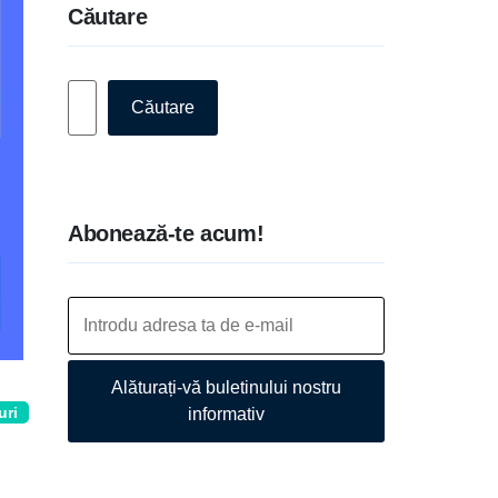
Căutare
Caută
Căutare
Abonează-te acum!
Alăturați-vă buletinului nostru
uri
informativ