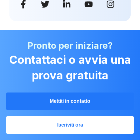
Pronto per iniziare?
Contattaci o avvia una
prova gratuita
Mettiti in contatto
Iscriviti ora