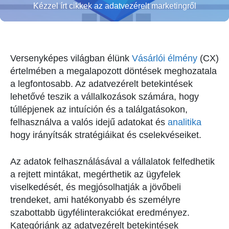
Kézzel írt cikkek az adatvezérelt marketingről
Versenyképes világban élünk
Vásárlói élmény
(CX)
értelmében a megalapozott döntések meghozatala
a legfontosabb. Az adatvezérelt betekintések
lehetővé teszik a vállalkozások számára, hogy
túllépjenek az intuíción és a találgatásokon,
felhasználva a valós idejű adatokat és
analitika
hogy irányítsák stratégiáikat és cselekvéseiket.
Az adatok felhasználásával a vállalatok felfedhetik
a rejtett mintákat, megérthetik az ügyfelek
viselkedését, és megjósolhatják a jövőbeli
trendeket, ami hatékonyabb és személyre
szabottabb ügyfélinterakciókat eredményez.
Kategóriánk az adatvezérelt betekintések