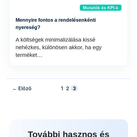
Mutatók és KPI-k
Mennyire fontos a rendelésenkénti
nyereség?
A költségek minimalizálása kissé
nehézkes, különösen akkor, ha egy
terméket…
oldal
oldal
oldal
←
Előző
1
2
3
További hasznos és