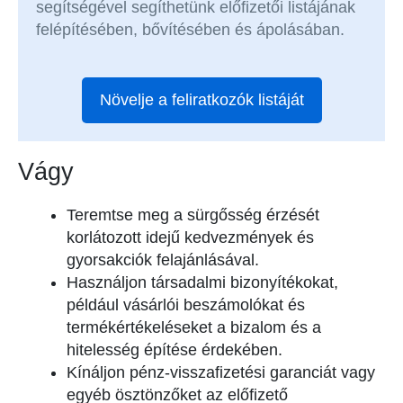
segítségével segíthetünk előfizetői listájának
felépítésében, bővítésében és ápolásában.
Növelje a feliratkozók listáját
Vágy
Teremtse meg a sürgősség érzését
korlátozott idejű kedvezmények és
gyorsakciók felajánlásával.
Használjon társadalmi bizonyítékokat,
például vásárlói beszámolókat és
termékértékeléseket a bizalom és a
hitelesség építése érdekében.
Kínáljon pénz-visszafizetési garanciát vagy
egyéb ösztönzőket az előfizető