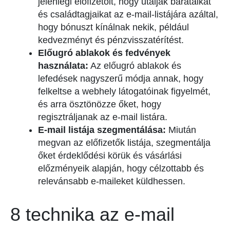
jelenlegi előfizetőit, hogy utalják barátaikat
és családtagjaikat az e-mail-listájára azáltal,
hogy bónuszt kínálnak nekik, például
kedvezményt és pénzvisszatérítést.
Előugró ablakok és fedvények
használata:
Az előugró ablakok és
lefedések nagyszerű módja annak, hogy
felkeltse a webhely látogatóinak figyelmét,
és arra ösztönözze őket, hogy
regisztráljanak az e-mail listára.
E-mail listája szegmentálása:
Miután
megvan az előfizetők listája, szegmentálja
őket érdeklődési körük és vásárlási
előzményeik alapján, hogy célzottabb és
relevánsabb e-maileket küldhessen.
8 technika az e-mail