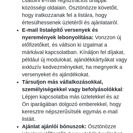
csatolni e-mail regisztrációs űrlapját
közösségi oldalain. Ösztönözze követőit,
hogy iratkozzanak fel a listára, hogy
értesülhessenek üzletéről és ajánlatairól.
E-mail listaépítő versenyek és
nyeremények lebonyolítása:
Vonzzon új
előfizetőket, és váltson ki izgalmat a
márkával kapcsolatban. Kínáljon fel díjakat,
például új modulokat, ajándékkártyákat vagy
exkluzív kedvezményeket, ha megnyerik a
versenyeket és ajándékokat.
Társuljon más vállalkozásokkal,
személyiségekkel vagy befolyásolókkal
:
Lépjen kapcsolatba más üzletekkel és az
Ön iparágában dolgozó emberekkel, hogy
keresztre népszerűsítsék egymás e-mail
listáit.
Ajánlat ajánlói bónuszok:
Ösztönözze