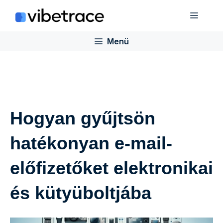
Ugrás
Menü
a
tartalomra
Menü
Hogyan gyűjtsön
hatékonyan e-mail-
előfizetőket elektronikai
és kütyüboltjába