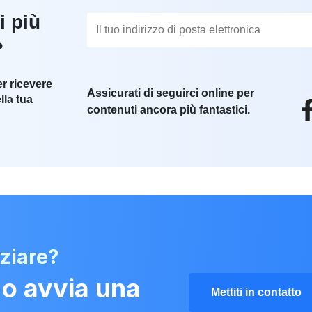
i più
?
er ricevere
Assicurati di seguirci online per
lla tua
contenuti ancora più fantastici.
iziare?
 o avvia una
Mettiti in contatto