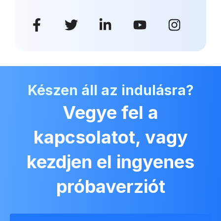
Készen áll az indulásra?
Vegye fel a
kapcsolatot, vagy
kezdjen el ingyenes
próbaverziót