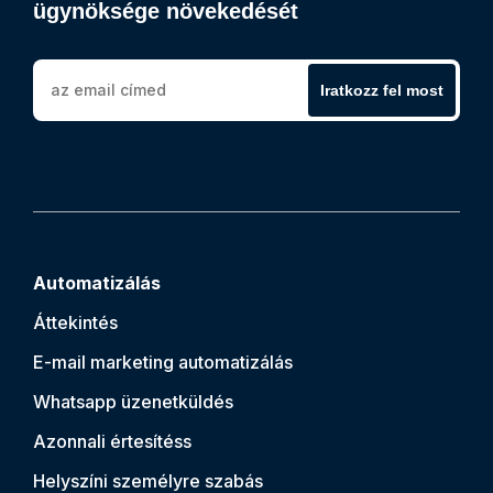
ügynöksége növekedését
Iratkozz fel most
Automatizálás
Áttekintés
E-mail marketing automatizálás
Whatsapp üzenetküldés
Azonnali értesítés
s
Helyszíni személyre szabás