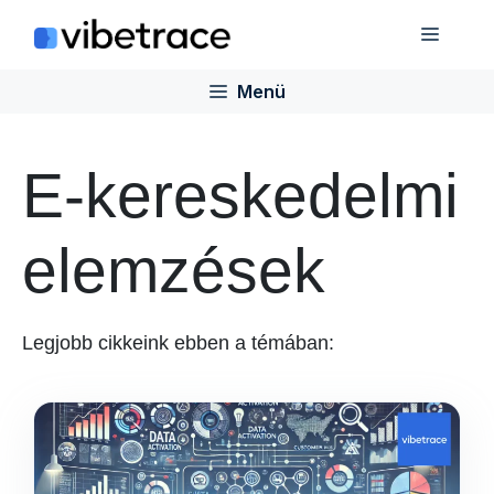
Ugrás
Menü
a
tartalomra
Menü
E-kereskedelmi
elemzések
Legjobb cikkeink ebben a témában: