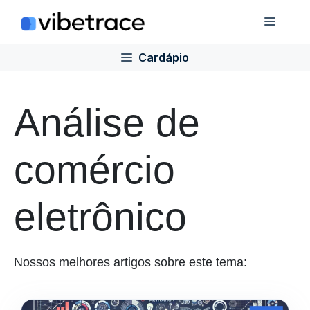
Ir
Cardá
para
o
Cardápio
conteúdo
Análise de
comércio
eletrônico
Nossos melhores artigos sobre este tema: