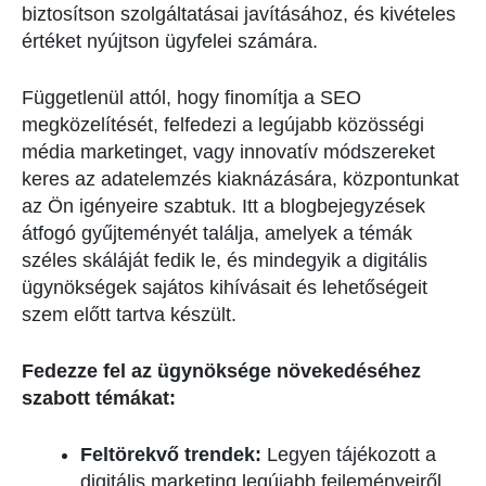
biztosítson szolgáltatásai javításához, és kivételes
értéket nyújtson ügyfelei számára.
Függetlenül attól, hogy finomítja a SEO
megközelítését, felfedezi a legújabb közösségi
média marketinget, vagy innovatív módszereket
keres az adatelemzés kiaknázására, központunkat
az Ön igényeire szabtuk. Itt a blogbejegyzések
átfogó gyűjteményét találja, amelyek a témák
széles skáláját fedik le, és mindegyik a digitális
ügynökségek sajátos kihívásait és lehetőségeit
szem előtt tartva készült.
Fedezze fel az ügynöksége növekedéséhez
szabott témákat:
Feltörekvő trendek:
Legyen tájékozott a
digitális marketing legújabb fejleményeiről,