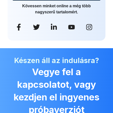
Kövessen minket online a még több
nagyszerű tartalomért.
Készen áll az indulásra?
Vegye fel a
kapcsolatot, vagy
kezdjen el ingyenes
próbaverziót