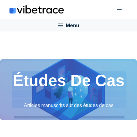
Aller
Menu
au
contenu
Menu
Études De Cas
Articles manuscrits sur des études de cas