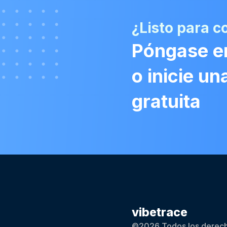
¿Listo para 
Póngase e
o inicie u
gratuita
vibetrace
©2026 Todos los derech