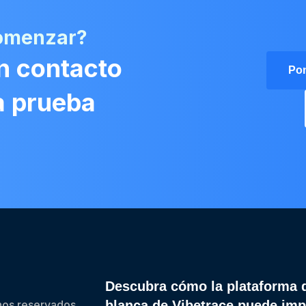
comenzar?
n contacto
Pon
na prueba
Descubra cómo la plataforma 
os reservados.
blanca de Vibetrace puede imp