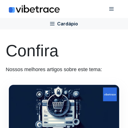
Ir
Cardá
para
o
Cardápio
conteúdo
Confira
Nossos melhores artigos sobre este tema: