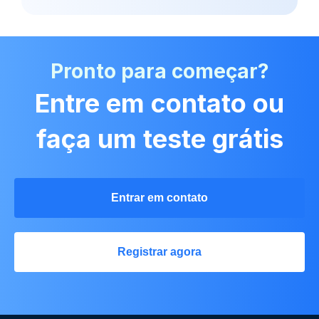
Pronto para começar?
Entre em contato ou
faça um teste grátis
Entrar em contato
Registrar agora