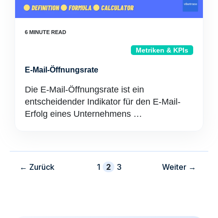
Metriken & KPIs
E-Mail-Öffnungsrate
Die E-Mail-Öffnungsrate ist ein
entscheidender Indikator für den E-Mail-
Erfolg eines Unternehmens …
Buchseite
Buchseite
Buchseite
←
Zurück
1
2
3
Weiter
→