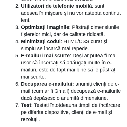
Utilizatori de telefonie mobilă
: sunt
adesea în mișcare și nu vor aștepta conținut
lent.
Optimizați imaginile
: Păstrați dimensiunile
fișierelor mici, dar de calitate ridicată.
Minimizați codul
: HTML/CSS curat și
simplu se încarcă mai repede.
E-mailuri mai scurte
: Deși ar putea fi mai
ușor să încercați să adăugați multe în e-
mailuri, este de fapt mai bine să le păstrați
mai scurte.
Decuparea e-mailului:
anumiți clienți de e-
mail (cum ar fi Gmail) decupează e-mailurile
dacă depășesc o anumită dimensiune.
Test
: Testați întotdeauna timpii de încărcare
pe diferite dispozitive, clienți de e-mail și
rezoluții.