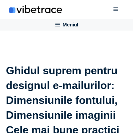
Sari
Meniu
la
conținut
Meniul
Ghidul suprem pentru
designul e-mailurilor:
Dimensiunile fontului,
Dimensiunile imaginii
Cele mai bune practici