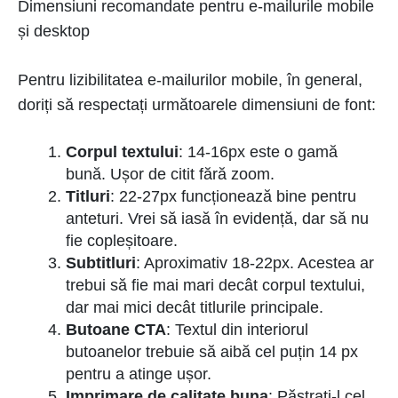
Dimensiuni recomandate pentru e-mailurile mobile
și desktop
Pentru lizibilitatea e-mailurilor mobile, în general,
doriți să respectați următoarele dimensiuni de font:
Corpul textului
: 14-16px este o gamă
bună. Ușor de citit fără zoom.
Titluri
: 22-27px funcționează bine pentru
anteturi. Vrei să iasă în evidență, dar să nu
fie copleșitoare.
Subtitluri
: Aproximativ 18-22px. Acestea ar
trebui să fie mai mari decât corpul textului,
dar mai mici decât titlurile principale.
Butoane CTA
: Textul din interiorul
butoanelor trebuie să aibă cel puțin 14 px
pentru a atinge ușor.
Imprimare de calitate buna
: Păstrați-l cel