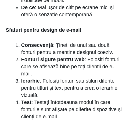
lizibilitate pe mobil.
De ce
: Mai ușor de citit pe ecrane mici și
oferă o senzație contemporană.
Sfaturi pentru design de e-mail
Consecvență
: Țineți de unul sau două
fonturi pentru a menține designul coeziv.
Fonturi sigure pentru web
: Folosiți fonturi
care se afișează bine pe toți clienții de e-
mail.
Ierarhie
: Folosiți fonturi sau stiluri diferite
pentru titluri și text pentru a crea o ierarhie
vizuală.
Test
: Testați întotdeauna modul în care
fonturile sunt afișate pe diferite dispozitive și
clienți de e-mail.