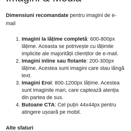
Dimensiuni recomandate
pentru imagini de e-
mail
Imagini la lățime completă
: 600-800px
lățime. Aceasta se potrivește cu lățimile
implicite ale majorității clienților de e-mail.
Imagini inline sau flotante
: 200-300px
lățime. Acestea sunt imagini care stau lângă
text.
Imagini Eroi
: 800-1200px lățime. Acestea
sunt imaginile mari, care captează atenția
din partea de sus.
Butoane CTA
: Cel puțin 44x44px pentru
atingere ușoară pe mobil.
Alte sfaturi