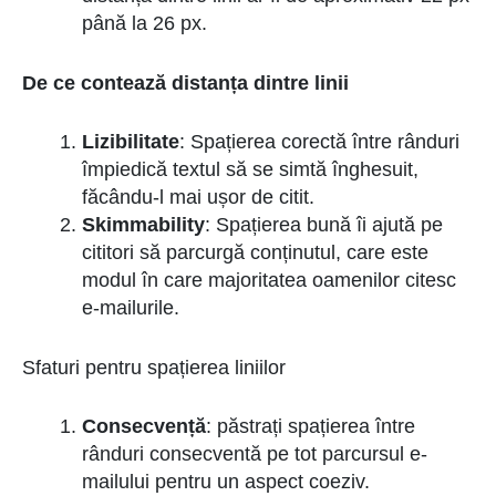
până la 26 px.
De ce contează distanța dintre linii
Lizibilitate
: Spațierea corectă între rânduri
împiedică textul să se simtă înghesuit,
făcându-l mai ușor de citit.
Skimmability
: Spațierea bună îi ajută pe
cititori să parcurgă conținutul, care este
modul în care majoritatea oamenilor citesc
e-mailurile.
Sfaturi pentru spațierea liniilor
Consecvență
: păstrați spațierea între
rânduri consecventă pe tot parcursul e-
mailului pentru un aspect coeziv.