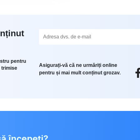
nținut
stru pentru
Asigurați-vă că ne urmăriți online
 trimise
pentru și mai mult conținut grozav.
să începeți?