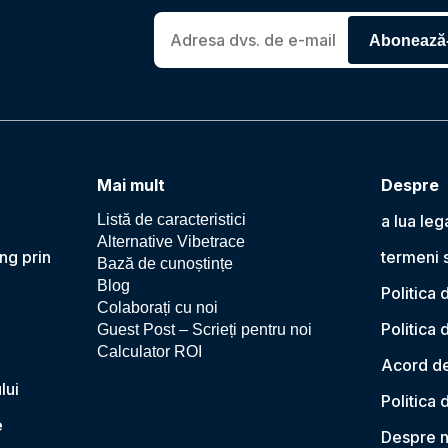
Abonează
Mai mult
Despre
Listă de caracteristici
a lua leg
Alternative Vibetrace
ng prin
termeni s
Bază de cunoștințe
Blog
Politica 
Colaborați cu noi
Politica 
Guest Post – Scrieți pentru noi
Calculator ROI
Acord de
lui
Politica
e
Despre n