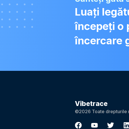
Luați legă
începeți o
încercare 
Vibetrace
©2026 Toate drepturile 