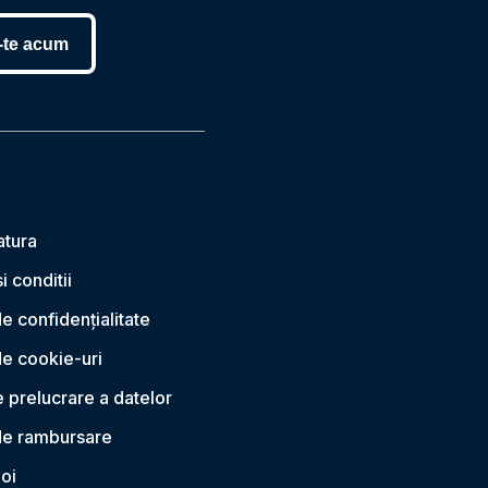
-te acum
atura
i conditii
de confidențialitate
de cookie-uri
 prelucrare a datelor
 de rambursare
oi