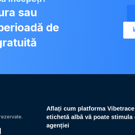
tura sau
 perioadă de
gratuită
Aflați cum platforma Vibetrace
rezervate.
etichetă albă vă poate stimula
agenției