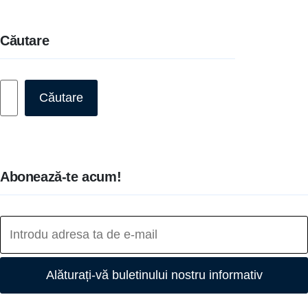
Căutare
Caută
Căutare
Abonează-te acum!
Alăturați-vă buletinului nostru informativ