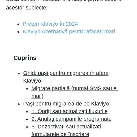
acestor subiecte:
Prețuri Klaviyo în 2024
Klaviyo Alternativă pentru afaceri mari
Cuprins
Ghid: pași pentru migrarea în afara
Klaviyo
Migrare parțială (numai SMS sau e-
mail)
Pași pentru migrarea de pe Klaviyo
1. Opriți sau actualizați fluxurile
2. Anulați campaniile programate
3. Dezactivați sau actualizați
formularele de înscriere