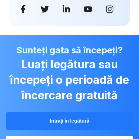
Sunteți gata să începeți?
Luați legătura sau
începeți o perioadă de
încercare gratuită
Intrați în legătură