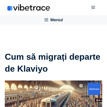
Sari
Meniu
la
conținut
Meniul
Cum să migrați departe
de Klaviyo