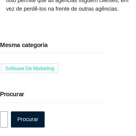
Isso permite que as agências fisguem clientes, em
vez de perdê-los na frente de outras agências.
Mesma categoria
Software De Marketing
Procurar
Pesquisar
Procurar