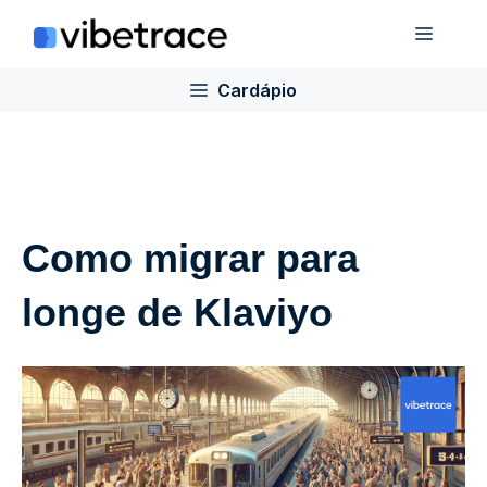
Ir
Cardá
para
o
Cardápio
conteúdo
Como migrar para
longe de Klaviyo