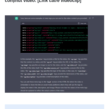
conținut video: [
Link către videoclip
]