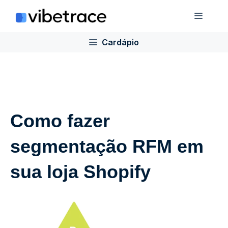
Ir
Cardá
para
o
Cardápio
conteúdo
Como fazer
segmentação RFM em
sua loja Shopify