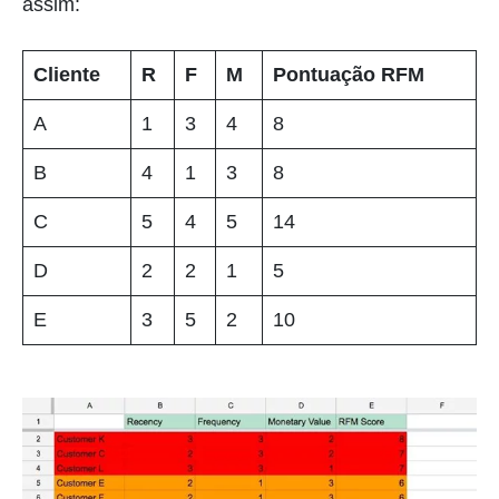
assim:
Cliente
R
F
M
Pontuação RFM
A
1
3
4
8
B
4
1
3
8
C
5
4
5
14
D
2
2
1
5
E
3
5
2
10