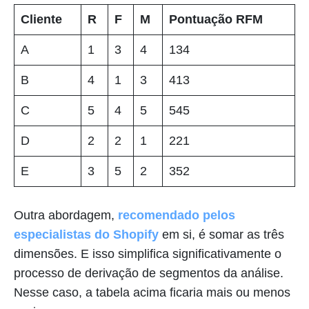
Cliente
R
F
M
Pontuação RFM
A
1
3
4
134
B
4
1
3
413
C
5
4
5
545
D
2
2
1
221
E
3
5
2
352
Outra abordagem,
recomendado pelos
especialistas do Shopify
em si, é somar as três
dimensões. E isso simplifica significativamente o
processo de derivação de segmentos da análise.
Nesse caso, a tabela acima ficaria mais ou menos