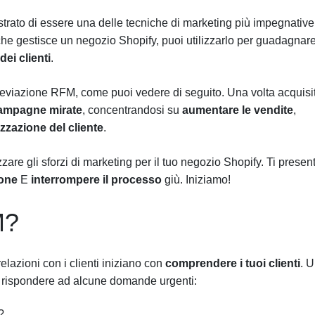
rato di essere una delle tecniche di marketing più impegnative.
 che gestisce un negozio Shopify, puoi utilizzarlo per guadagnar
ei clienti
.
breviazione RFM, come puoi vedere di seguito. Una volta acquisi
ampagne mirate
, concentrandosi su
aumentare le vendite
,
lizzazione del cliente
.
izzare gli sforzi di marketing per il tuo negozio Shopify. Ti presen
ione
E
interrompere il processo
giù. Iniziamo!
M?
elazioni con i clienti iniziano con
comprendere i tuoi clienti
. 
i rispondere ad alcune domande urgenti:
?