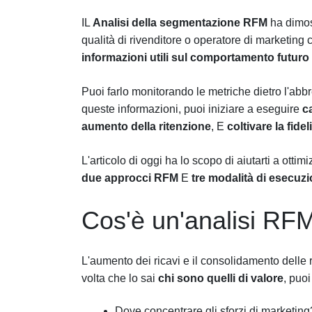
IL
Analisi della segmentazione RFM
ha dimost
qualità di rivenditore o operatore di marketing
informazioni utili sul comportamento futuro d
Puoi farlo monitorando le metriche dietro l'ab
queste informazioni, puoi iniziare a eseguire
c
aumento della ritenzione
, E
coltivare la fide
L'articolo di oggi ha lo scopo di aiutarti a ottim
due approcci RFM
E
tre modalità di esecuz
Cos'è un'analisi RF
L'aumento dei ricavi e il consolidamento delle r
volta che lo sai
chi sono quelli di valore
, puo
Dove concentrare gli sforzi di marketing