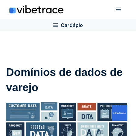
Ir
Cardá
para
o
Cardápio
conteúdo
Domínios de dados de
varejo