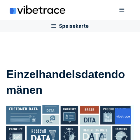
Zum
Speis
Inhalt
springen
Speisekarte
Einzelhandelsdatendo
mänen