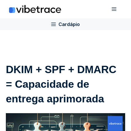
Ir
Cardá
para
o
Cardápio
conteúdo
DKIM + SPF + DMARC
= Capacidade de
entrega aprimorada