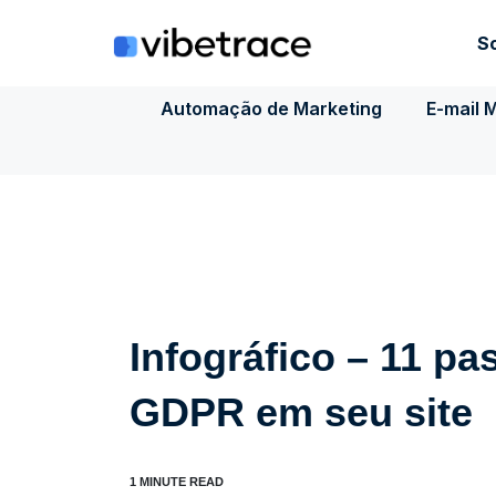
Ir
para
S
o
conteúdo
Automação de Marketing
E-mail 
Infográfico – 11 p
GDPR em seu site