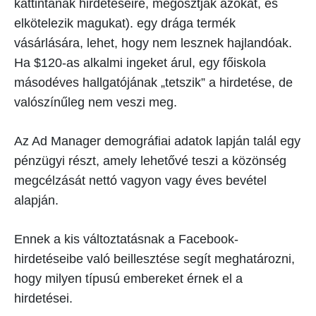
kattintanak hirdetéseire, megosztják azokat, és
elkötelezik magukat). egy drága termék
vásárlására, lehet, hogy nem lesznek hajlandóak.
Ha $120-as alkalmi ingeket árul, egy főiskola
másodéves hallgatójának „tetszik” a hirdetése, de
valószínűleg nem veszi meg.
Az Ad Manager demográfiai adatok lapján talál egy
pénzügyi részt, amely lehetővé teszi a közönség
megcélzását nettó vagyon vagy éves bevétel
alapján.
Ennek a kis változtatásnak a Facebook-
hirdetéseibe való beillesztése segít meghatározni,
hogy milyen típusú embereket érnek el a
hirdetései.