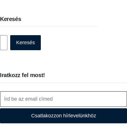
Keresés
Keresés
Keresés
Iratkozz fel most!
Csatlakozzon hírlevelünkhöz