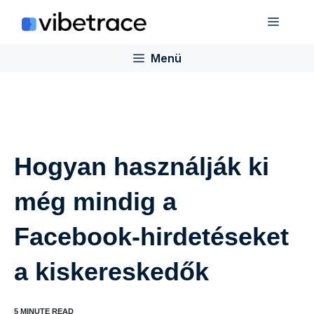
Ugrás
Menü
a
tartalomra
Menü
Hogyan használják ki
még mindig a
Facebook-hirdetéseket
a kiskereskedők