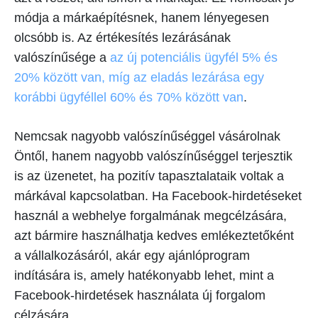
módja a márkaépítésnek, hanem lényegesen
olcsóbb is. Az értékesítés lezárásának
valószínűsége a
az új potenciális ügyfél 5% és
20% között van, míg az eladás lezárása egy
korábbi ügyféllel 60% és 70% között van
.
Nemcsak nagyobb valószínűséggel vásárolnak
Öntől, hanem nagyobb valószínűséggel terjesztik
is az üzenetet, ha pozitív tapasztalataik voltak a
márkával kapcsolatban. Ha Facebook-hirdetéseket
használ a webhelye forgalmának megcélzására,
azt bármire használhatja kedves emlékeztetőként
a vállalkozásáról, akár egy ajánlóprogram
indítására is, amely hatékonyabb lehet, mint a
Facebook-hirdetések használata új forgalom
célzására.