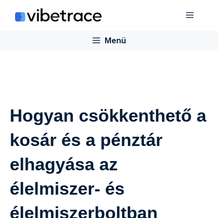
Ugrás
Menü
a
tartalomra
Menü
Hogyan csökkenthető a
kosár és a pénztár
elhagyása az
élelmiszer- és
élelmiszerboltban