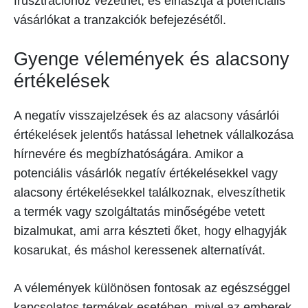
frusztrációhoz vezethet, és elriasztja a potenciális
vásárlókat a tranzakciók befejezésétől.
Gyenge vélemények és alacsony
értékelések
A negatív visszajelzések és az alacsony vásárlói
értékelések jelentős hatással lehetnek vállalkozása
hírnevére és megbízhatóságára. Amikor a
potenciális vásárlók negatív értékelésekkel vagy
alacsony értékelésekkel találkoznak, elveszíthetik
a termék vagy szolgáltatás minőségébe vetett
bizalmukat, ami arra készteti őket, hogy elhagyják
kosarukat, és máshol keressenek alternatívát.
A vélemények különösen fontosak az egészséggel
kapcsolatos termékek esetében, mivel az emberek