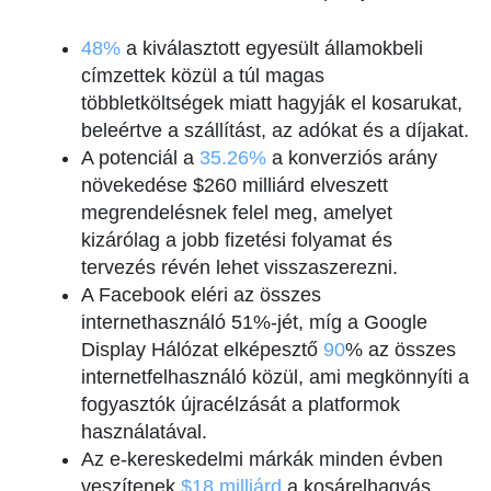
48%
a kiválasztott egyesült államokbeli
címzettek közül a túl magas
többletköltségek miatt hagyják el kosarukat,
beleértve a szállítást, az adókat és a díjakat.
A potenciál a
35.26%
a konverziós arány
növekedése $260 milliárd elveszett
megrendelésnek felel meg, amelyet
kizárólag a jobb fizetési folyamat és
tervezés révén lehet visszaszerezni.
A Facebook eléri az összes
internethasználó 51%-jét, míg a Google
Display Hálózat elképesztő
90
% az összes
internetfelhasználó közül, ami megkönnyíti a
fogyasztók újracélzását a platformok
használatával.
Az e-kereskedelmi márkák minden évben
veszítenek
$18 milliárd
a kosárelhagyás