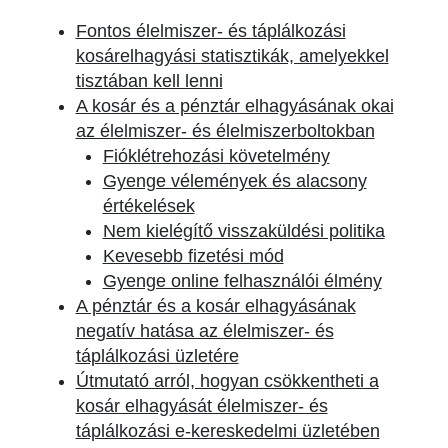
Fontos élelmiszer- és táplálkozási
kosárelhagyási statisztikák, amelyekkel
tisztában kell lenni
A kosár és a pénztár elhagyásának okai
az élelmiszer- és élelmiszerboltokban
Fióklétrehozási követelmény
Gyenge vélemények és alacsony
értékelések
Nem kielégítő visszaküldési politika
Kevesebb fizetési mód
Gyenge online felhasználói élmény
A pénztár és a kosár elhagyásának
negatív hatása az élelmiszer- és
táplálkozási üzletére
Útmutató arról, hogyan csökkentheti a
kosár elhagyását élelmiszer- és
táplálkozási e-kereskedelmi üzletében