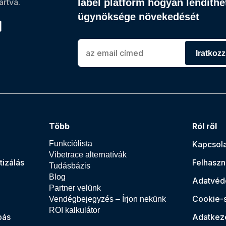
rtva.
label platform hogyan lendíthet
ügynöksége növekedését
Iratkozz
Több
Ról ről
Funkciólista
Kapcsola
Vibetrace alternatívák
tizálás
Felhaszná
Tudásbázis
Blog
Adatvéde
Partner velünk
Cookie-
Vendégbejegyzés – Írjon nekünk
ROI kalkulátor
bás
Adatkez