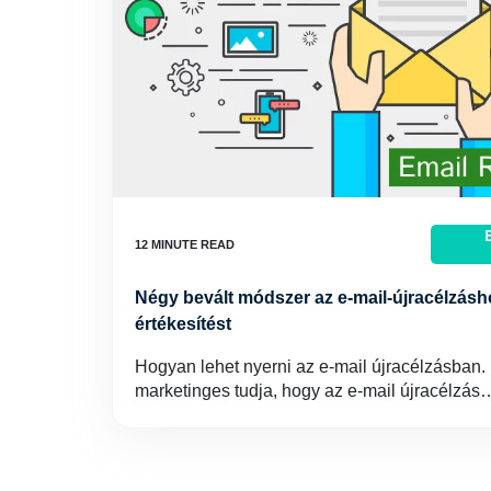
Négy bevált módszer az e-mail-újracélzásh
értékesítést
Hogyan lehet nyerni az e-mail újracélzásban.
marketinges tudja, hogy az e-mail újracélzás