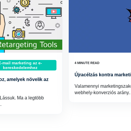
E-mail marketing az e-
kereskedelemhez
Újracélzás kontra market
oz, amelyek növelik az
Valamennyi marketingszak
webhely-konverziós arány.
 Lássuk. Ma a legtöbb
…