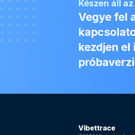
Készen áll az
Vegye fel 
kapcsolato
kezdjen el
próbaverzi
Vibettrace