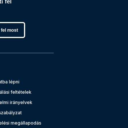
i fel
 fel most
tba lépni
lási feltételek
lmi irányelvek
szabályzat
elési megállapodás