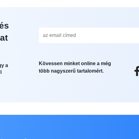
és
at
Kövessen minket online a még
gy a
több nagyszerű tartalomért.
l