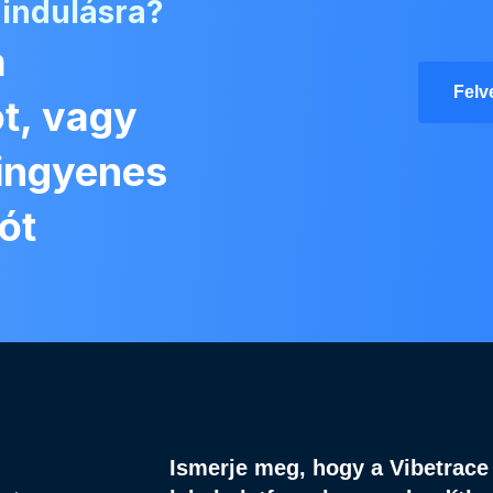
 indulásra?
a
Felv
t, vagy
 ingyenes
ót
Ismerje meg, hogy a Vibetrace