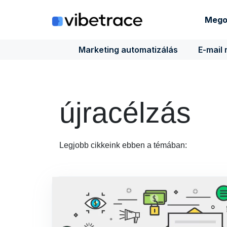
Ugrás
a
Mego
tartalomra
Marketing automatizálás
E-mail
újracélzás
Legjobb cikkeink ebben a témában: