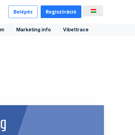
Belépés
Regisztráció
rm
Marketing info
Vibettrace