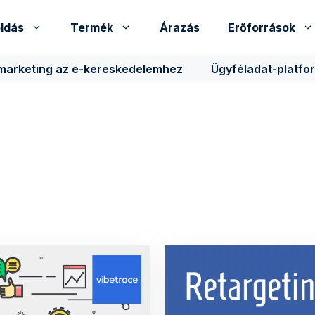
ldás
Termék
Árazás
Erőforrások
 marketing az e-kereskedelemhez
Ügyféladat-platfo