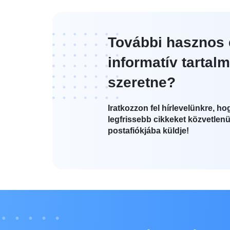
További hasznos 
informatív tartalm
szeretne?
Iratkozzon fel hírlevelünkre, ho
legfrissebb cikkeket közvetlenü
postafiókjába küldje!