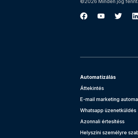
©2026 Minden jog fennta
Automatizálás
Áttekintés
E-mail marketing automa
Whatsapp üzenetküldés
Azonnali értesítés
s
Helyszíni személyre sza