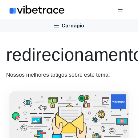
Ir
Cardá
para
o
Cardápio
conteúdo
redirecionament
Nossos melhores artigos sobre este tema: