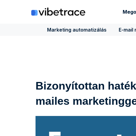
Ugrás
a
Mego
tartalomra
Marketing automatizálás
E-mail
Bizonyítottan haté
mailes marketinggel