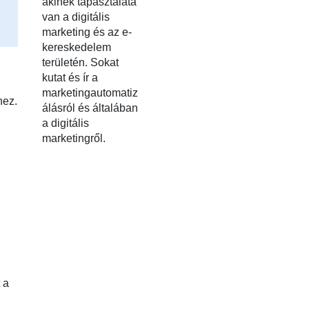
akinek tapasztalata
van a digitális
marketing és az e-
kereskedelem
területén. Sokat
kutat és ír a
marketingautomatiz
hez.
álásról és általában
a digitális
marketingről.
 a