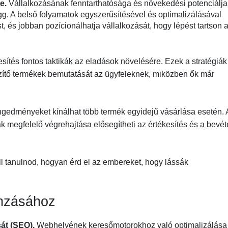
re.
Vállalkozásának fenntarthatósága és növekedési potenciálja
. A belső folyamatok egyszerűsítésével és optimalizálásával
, és jobban pozícionálhatja vállalkozását, hogy lépést tartson 
esítés fontos taktikák az eladások növelésére. Ezek a stratégiák
ítő termékek bemutatását az ügyfeleknek, miközben ők már
ngedményeket kínálhat több termék egyidejű vásárlása esetén. 
ák megfelelő végrehajtása elősegítheti az értékesítés és a bevét
ell tanulnod, hogyan érd el az embereket, hogy lássák
onzásához
sát (SEO).
Webhelyének keresőmotorokhoz való optimalizálása