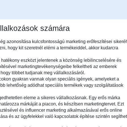
vállalkozások számára
ég azonosítása kulcsfontosságú marketing erőfeszítései sikeré
, hogy kit szeretnél elérni a termékeiddel, akkor kudarcra
k hatékony eszközt jelentenek a közönség lebilincselésére és
pítésével marketingtevékenységeibe felkeltheti az emberek
, hogy többet tudjanak meg vállalkozásáról.
cokon gyakran vannak olyan speciális igények, amelyeket a
öbb lehetőség adódhat speciális termékek vagy szolgáltatások
gedhetetlen eleme a sikeres vállalkozásnak. Egy erős márka
atározza márkáját a piacon, és készítsen marketingtervet. Ezt
sztésével és influencer marketing alkalmazásával erős online
nlása és az ügyfelekkel való kapcsolatok építése szintén segíthet