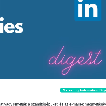
Marketing Automation Dig
t vagy kinyitják a számítógépüket, és az e-mailek megnyitásáv