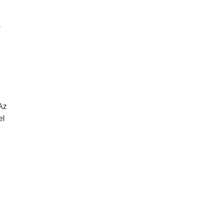
a
Az
el