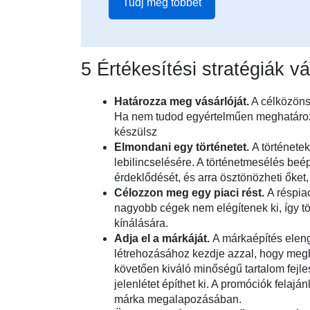
Tudj meg többet
5 Értékesítési stratégiák 
Határozza meg vásárlóját.
A célközöns
Ha nem tudod egyértelműen meghatározni
készülsz
Elmondani egy történetet.
A története
lebilincselésére. A történetmesélés beé
érdeklődését, és arra ösztönözheti őket
Célozzon meg egy piaci rést.
A réspia
nagyobb cégek nem elégítenek ki, így t
kínálására.
Adja el a márkáját.
A márkaépítés elen
létrehozásához kezdje azzal, hogy megh
követően kiváló minőségű tartalom fejle
jelenlétet építhet ki. A promóciók felajá
márka megalapozásában.