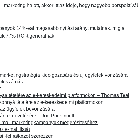
l marketing halott, akkor itt az ideje, hogy nagyobb perspektívá
ampányok 14%-val magasabb nyitási arányt mutatnak, míg a
nyok 77% ROI-t generálnak.
arketingstratégia kidolgozására és új ügyfelek vonzására
ások számára
z
ysá tételére az e-kereskedelmi platformokon – Thomas Teal
konnyá tételére az e-kereskedelmi platformokon
 az ügyfelek bevonzására
nyának növelésére – Joe Portsmouth
az e-mail marketingkampányok megerősítéséhez
z e-mail listát
l-feliratkozót szerezzen