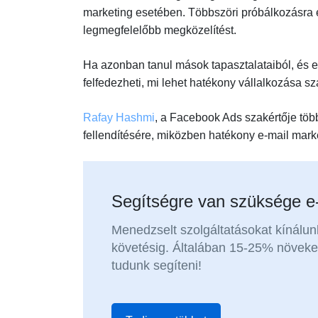
marketing esetében. Többszöri próbálkozásra és
legmegfelelőbb megközelítést.
Ha azonban tanul mások tapasztalataiból, és elk
felfedezheti, mi lehet hatékony vállalkozása s
Rafay Hashmi
, a Facebook Ads szakértője több
fellendítésére, miközben hatékony e-mail market
Segítségre van szüksége e
Menedzselt szolgáltatásokat kínálun
követésig. Általában 15-25% növek
tudunk segíteni!