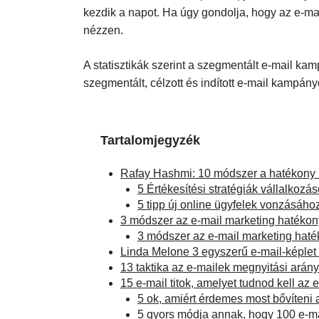
kezdik a napot. Ha úgy gondolja, hogy az e-mai
nézzen.
A statisztikák szerint a szegmentált e-mail k
szegmentált, célzott és indított e-mail kampá
Tartalomjegyzék
Rafay Hashmi: 10 módszer a hatékony m
5 Értékesítési stratégiák vállalkoz
5 tipp új online ügyfelek vonzásáho
3 módszer az e-mail marketing hatékon
3 módszer az e-mail marketing haté
Linda Melone 3 egyszerű e-mail-képlet
13 taktika az e-mailek megnyitási ará
15 e-mail titok, amelyet tudnod kell 
5 ok, amiért érdemes most bővíteni a
5 gyors módja annak, hogy 100 e-mai