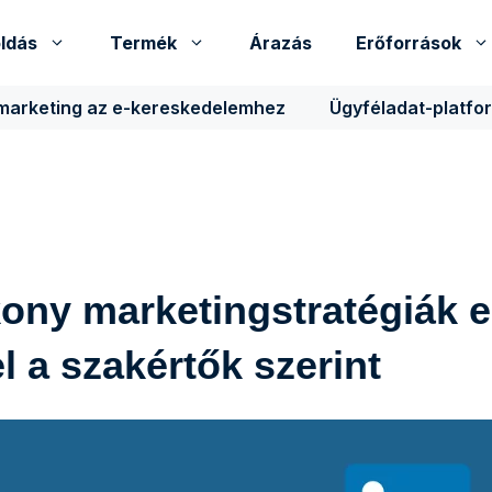
ldás
Termék
Árazás
Erőforrások
 marketing az e-kereskedelemhez
Ügyféladat-platfo
kony marketingstratégiák e
 a szakértők szerint