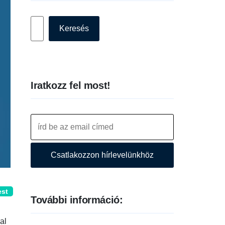
Keresés
Keresés
Iratkozz fel most!
Csatlakozzon hírlevelünkhöz
est
További információ:
al