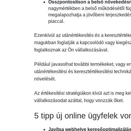
Összpontosítson a belső növekedés
nagymértékben a belső működésétől függ
megalapozhatja a jövőbeni terjeszkedést
piaccal.
Ezenkívül az utánértékesítés és a keresztérték
magukban foglalják a kapcsolódó vagy kiegész
foglalkoznak az Ön vállalkozásával.
Például javasolhat további termékeket, vagy e
utánértékesítési és keresztértékesítési technik
növelését.
Az értékesítési stratégiákon kívül azt is meg k
vállalkozásodat azáltal, hogy vonzzák őket.
5 tipp új online ügyfelek v
Javítsa webhelye keresőoptimalizálá