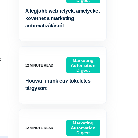
Digest
A legjobb webhelyek, amelyeket
követhet a marketing
automatizálásról
k
Marketing
Automation
Digest
Hogyan írjunk egy tökéletes
tárgysort
Marketing
Automation
Digest