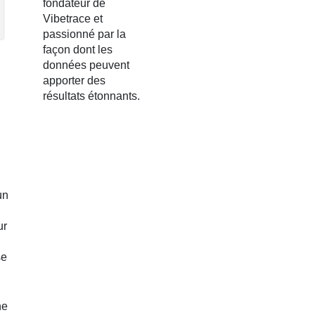
fondateur de
Vibetrace et
passionné par la
façon dont les
données peuvent
apporter des
résultats étonnants.
un
ur
se
ne