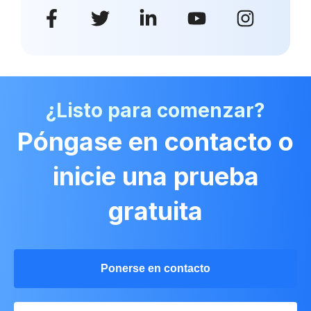
¿Listo para comenzar?
Póngase en contacto o
inicie una prueba
gratuita
Ponerse en contacto