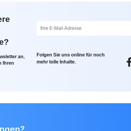
ere
te?
Folgen Sie uns online für noch
sletter an,
mehr tolle Inhalte.
n Ihren
angen?