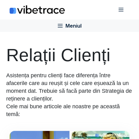
Sari
Meniu
la
conținut
Meniul
Relații Clienți
Asistența pentru clienți face diferența între
afacerile care au reușit și cele care eșuează la un
moment dat. Trebuie să facă parte din Strategia de
reținere a clienților.
Cele mai bune articole ale noastre pe această
temă: