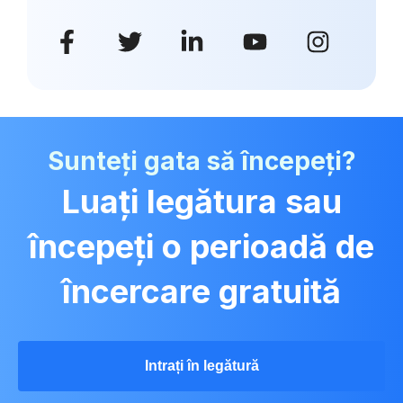
Sunteți gata să începeți?
Luați legătura sau
începeți o perioadă de
încercare gratuită
Intrați în legătură